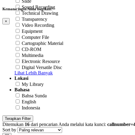
Slide
Sound Recording
Kemana ingin Anda bagikan?
Technical Drawing
Transparency
×
Video Recording
Equipment
Computer File
Cartographic Material
CD-ROM
Multimedia
Electronic Resource
Digital Versatile Disc
Lihat Lebih Banyak
Lokasi
My Library
Bahasa
Bahsa Sunda
English
Indonesia
Terapkan Filter
Ditemukan
16
dari pencarian Anda melalui kata kunci:
callnumber=
Sort by