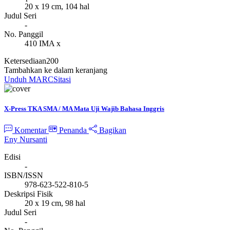
20 x 19 cm, 104 hal
Judul Seri
-
No. Panggil
410 IMA x
Ketersediaan
200
Tambahkan ke dalam keranjang
Unduh MARC
Sitasi
X-Press TKA SMA / MA Mata Uji Wajib Bahasa Inggris
Komentar
Penanda
Bagikan
Eny Nursanti
Edisi
-
ISBN/ISSN
978-623-522-810-5
Deskripsi Fisik
20 x 19 cm, 98 hal
Judul Seri
-