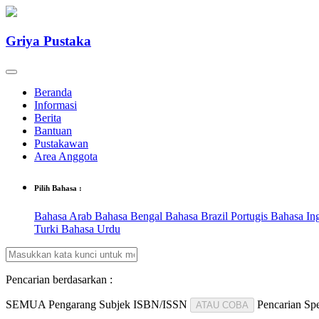
Griya Pustaka
Beranda
Informasi
Berita
Bantuan
Pustakawan
Area Anggota
Pilih Bahasa :
Bahasa Arab
Bahasa Bengal
Bahasa Brazil Portugis
Bahasa In
Turki
Bahasa Urdu
Pencarian berdasarkan :
SEMUA
Pengarang
Subjek
ISBN/ISSN
Pencarian Spe
ATAU COBA