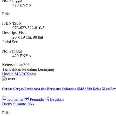
No. Panggil
420 ENY x
Edisi
-
ISBN/ISSN
978-623-522-810-5
Deskripsi Fisik
20 x 19 cm, 98 hal
Judul Seri
-
No. Panggil
420 ENY x
Ketersediaan
396
Tambahkan ke dalam keranjang
Unduh MARC
Sitasi
Cerdas Cergas Berbahasa dan Bersastra Indonesia SMA / MA Kelas XI ed.Rev
Komentar
Penanda
Bagikan
Dicky Susanto Dkk
Edisi